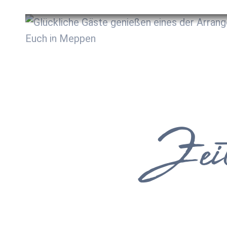
Arrangements
für Ihre kleine Auszeit
Zimmer
Zeit
& Preise