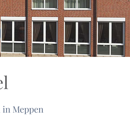
el
h in Meppen