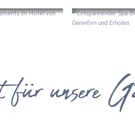
Fitness, 
& Kosmetik
 für unsere Gäs