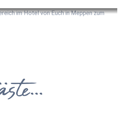
Wellness
te...