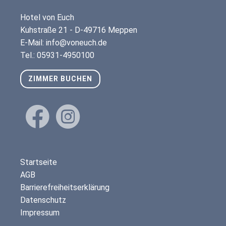
Bike
Hotel von Euch
Reichhaltiges Frühstücksbuffet mit regionalen &
Kuhstraße 21 - D-49716 Meppen
frischen hausgemachten Köstlichkeiten
E-Mail: info@voneuch.de
Nichtraucherzimmer
Tel.: 05931-4950100
Freundlicher, kompetenter Service von
Mitarbeitern mit Herz
ZIMMER BUCHEN
Bademantel und Badeschlappen
Fitness Studio im Haus
Sauna
Kosmetik gegen Gebühr
Navigation
Startseite
überspringen
AGB
Barrierefreiheitserklärung
Datenschutz
Impressum