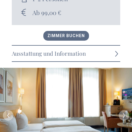
Ab 99,00 €
ZIMMER BUCHEN
Ausstattung und Information
begehbare Dusche
teilweise Bodentiefe Fenster
TV, Radiowecker, Safe, Rauchmelder, WLAN
DU/WC, Kosmetikartikel, Fön, Kosmetikspiegel
Fahrrad-Garage mit Lademöglichkeit für Ihr E-
Bike
Reichhaltiges Frühstücksbuffet mit regionalen &
frischen hausgemachten Köstlichkeiten
Nichtraucherzimmer
Freundlicher, kompetenter Service von